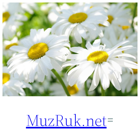
Перейти
к
содержимому
MuzRuk.net