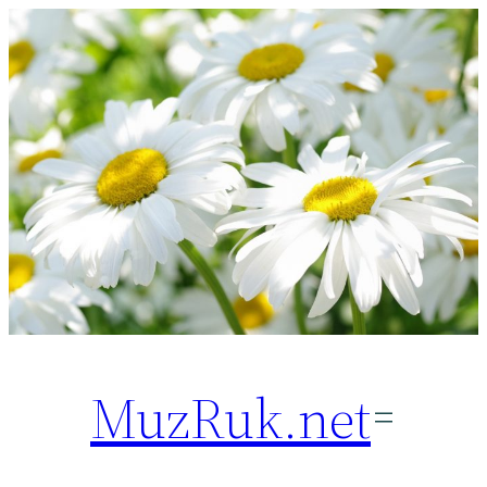
Перейти
к
содержимому
MuzRuk.net