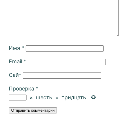
Имя
*
Email
*
Сайт
Проверка
*
×
шесть
=
тридцать