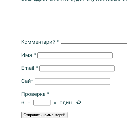
Комментарий
*
Имя
*
Email
*
Сайт
Проверка
*
6
−
=
один