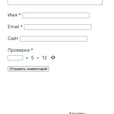
Имя
*
Email
*
Сайт
Проверка
*
+
5
=
12
Архивы