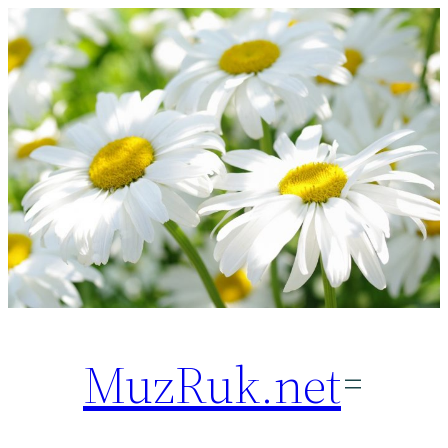
Перейти
к
содержимому
MuzRuk.net