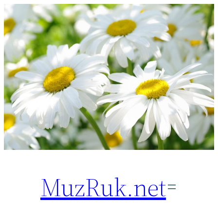
Перейти
к
содержимому
MuzRuk.net