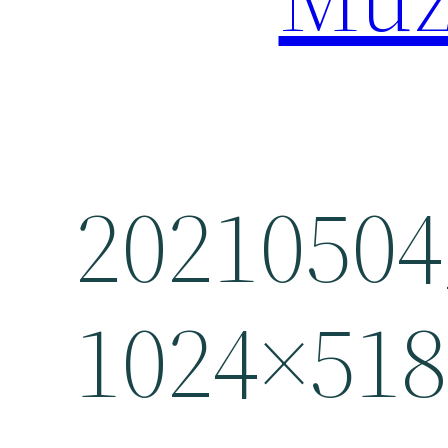
20210504
1024×518