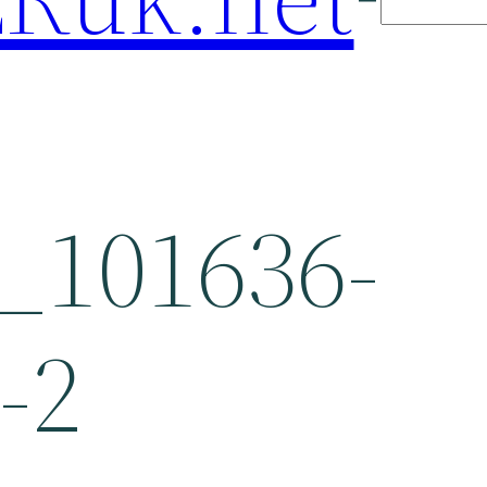
_101636-
-2