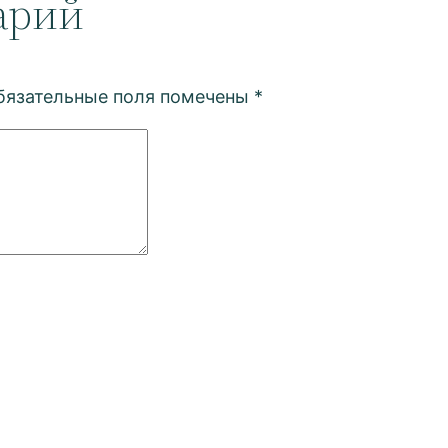
арий
бязательные поля помечены
*