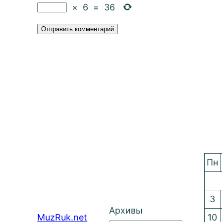
×
6
=
36
Пн
3
Архивы
MuzRuk.net
10