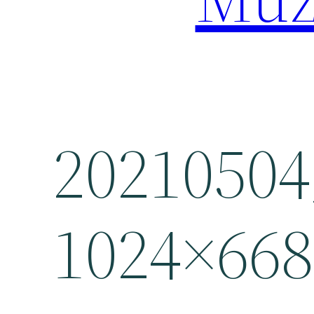
20210504
1024×668