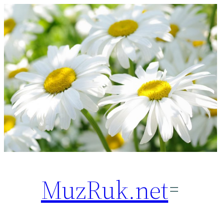
Перейти
к
содержимому
MuzRuk.net