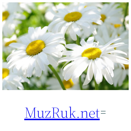
Перейти
к
содержимому
MuzRuk.net