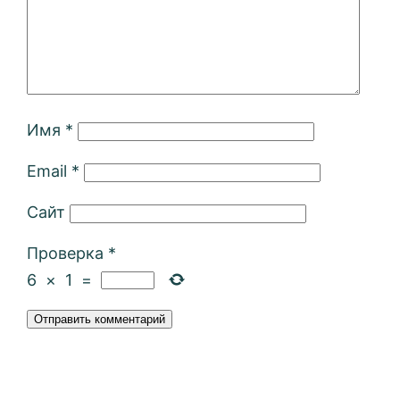
Имя
*
Email
*
Сайт
Проверка
*
6
×
1
=