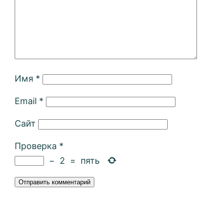
Имя
*
Email
*
Сайт
Проверка
*
−
2
=
пять