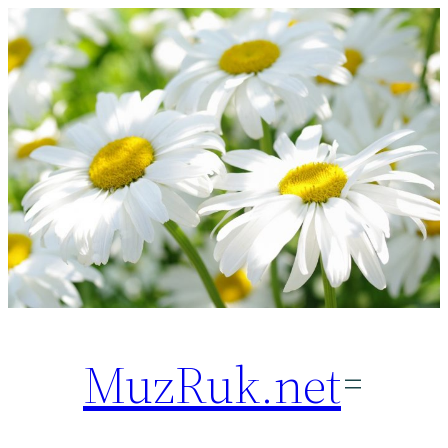
Перейти
к
содержимому
MuzRuk.net