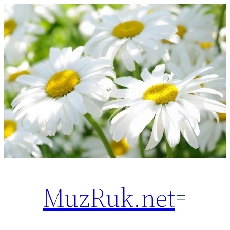
Перейти
к
содержимому
MuzRuk.net