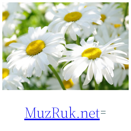
Перейти
к
содержимому
MuzRuk.net