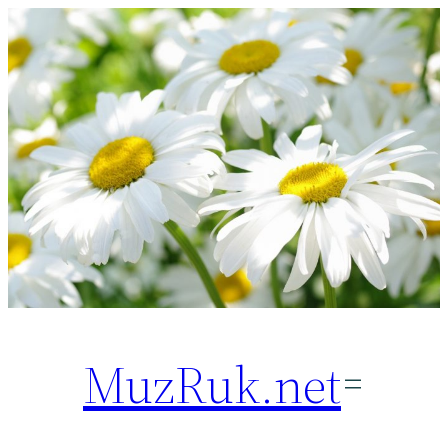
Перейти
к
содержимому
MuzRuk.net