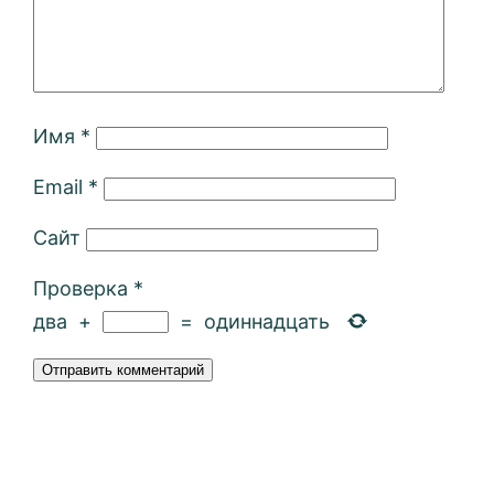
Имя
*
Email
*
Сайт
Проверка
*
два
+
=
одиннадцать