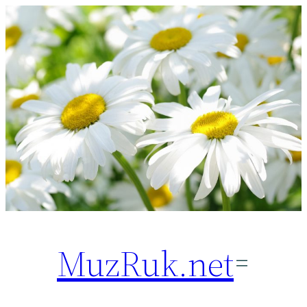
Перейти
к
содержимому
MuzRuk.net