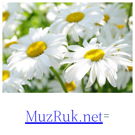
Перейти
к
содержимому
MuzRuk.net