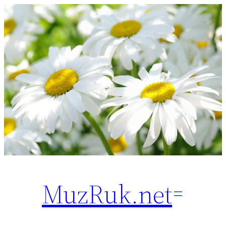
Перейти
к
содержимому
MuzRuk.net