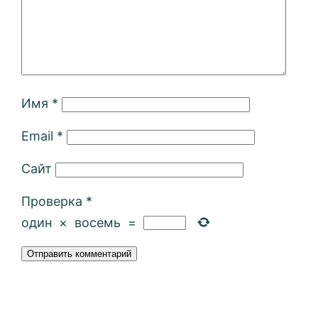
Имя
*
Email
*
Сайт
Проверка
*
один
×
восемь
=