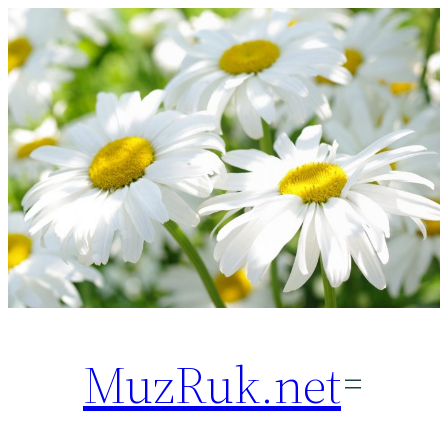
Перейти
к
содержимому
MuzRuk.net