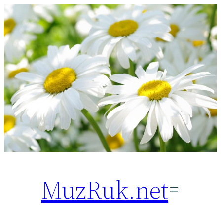
Перейти
к
содержимому
MuzRuk.net