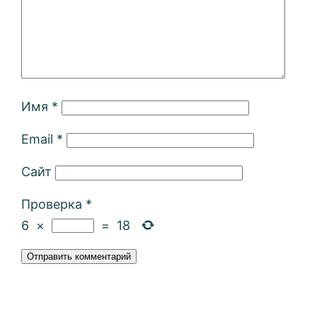
Имя
*
Email
*
Сайт
Проверка
*
6
×
=
18