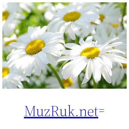
Перейти
к
содержимому
MuzRuk.net