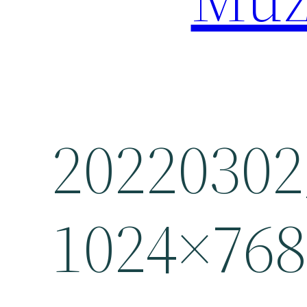
20220302
1024×768