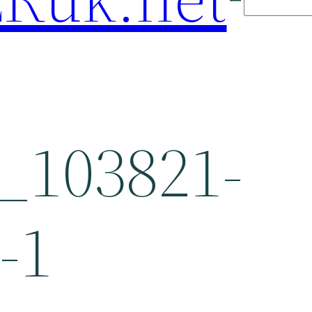
_103821-
-1