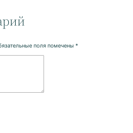
арий
бязательные поля помечены
*