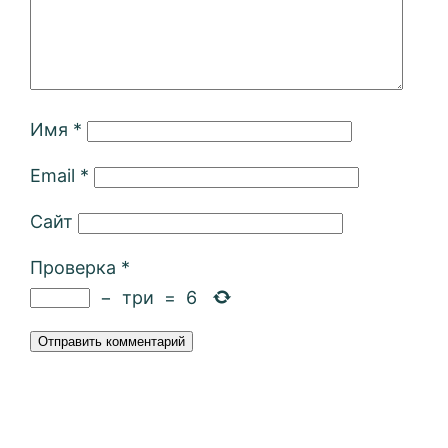
Имя
*
Email
*
Сайт
Проверка
*
−
три
=
6