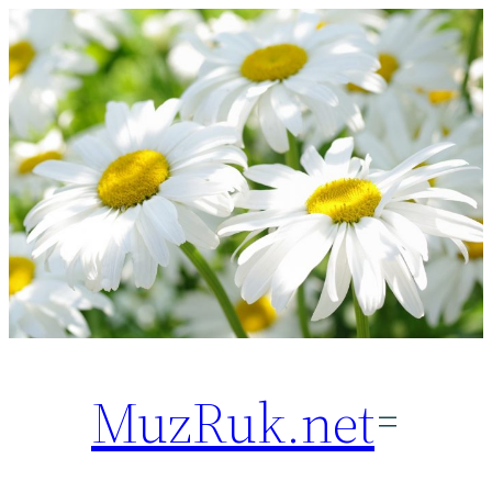
Перейти
к
содержимому
MuzRuk.net