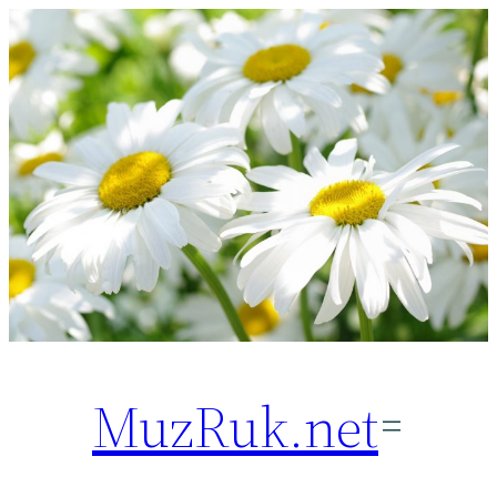
Перейти
к
содержимому
MuzRuk.net