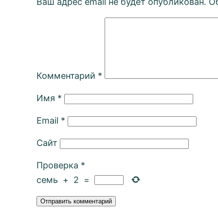
Ваш адрес email не будет опубликован.
О
Комментарий
*
Имя
*
Email
*
Сайт
Проверка
*
семь
+
2
=