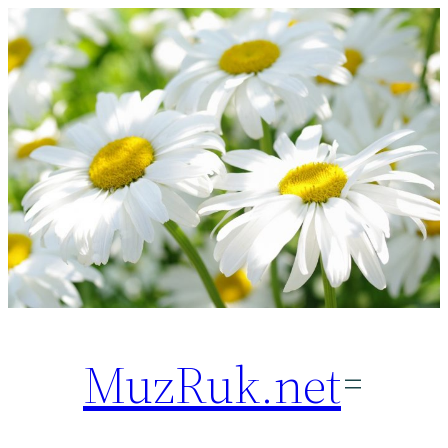
Перейти
к
содержимому
MuzRuk.net