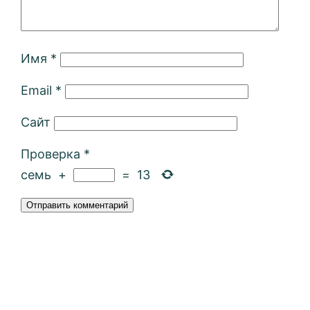
Имя
*
Email
*
Сайт
Проверка
*
семь
+
=
13