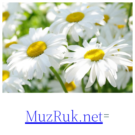
Перейти
к
содержимому
MuzRuk.net