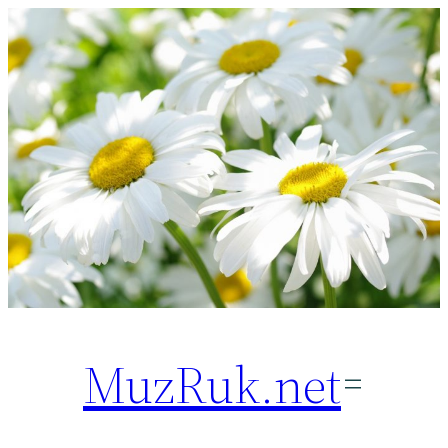
Перейти
к
содержимому
MuzRuk.net