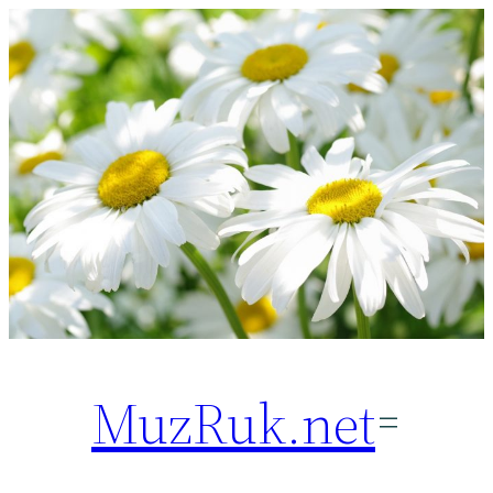
Перейти
к
содержимому
MuzRuk.net