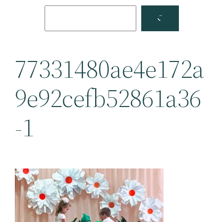
Поиск
Facebook
YouTube
77331480ae4e172a
9e92cefb52861a36
-1