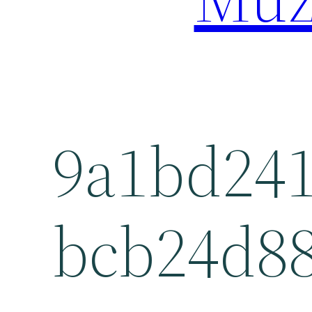
9a1bd24
bcb24d8