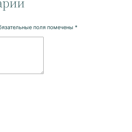
арий
бязательные поля помечены
*