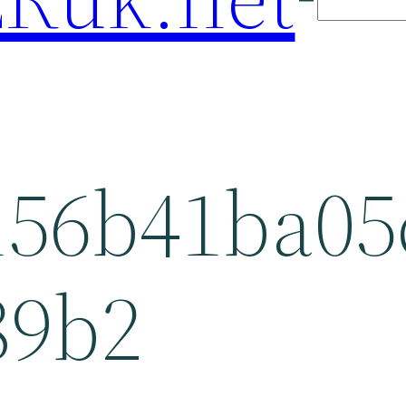
156b41ba05
89b2