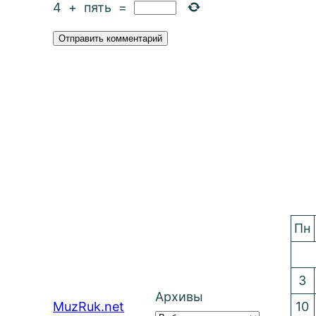
4
+
пять
=
Пн
3
Архивы
MuzRuk.net
10