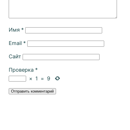
Имя
*
Email
*
Сайт
Проверка
*
×
1
=
9