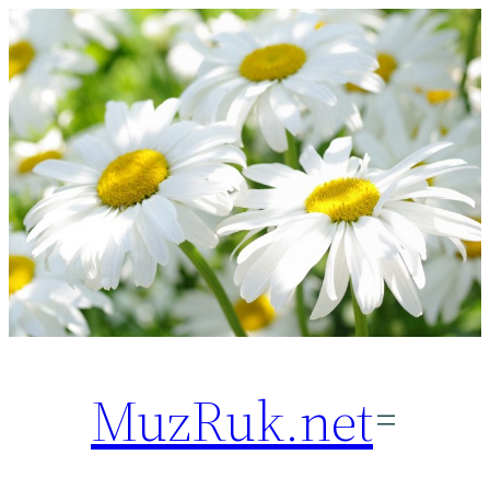
Перейти
к
содержимому
MuzRuk.net