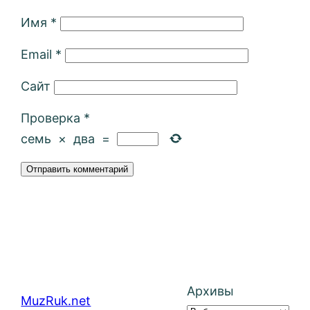
Имя
*
Email
*
Сайт
Проверка
*
семь
×
два
=
Архивы
MuzRuk.net