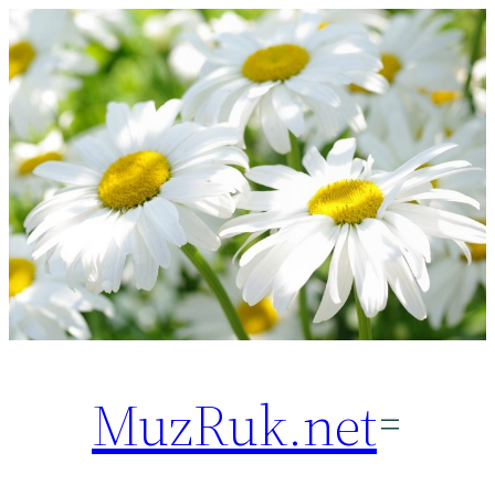
Перейти
к
содержимому
MuzRuk.net