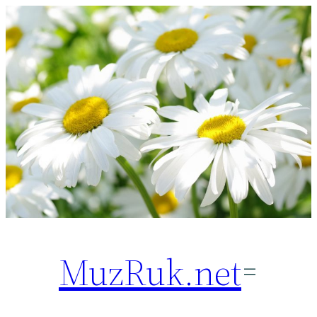
Перейти
к
содержимому
MuzRuk.net