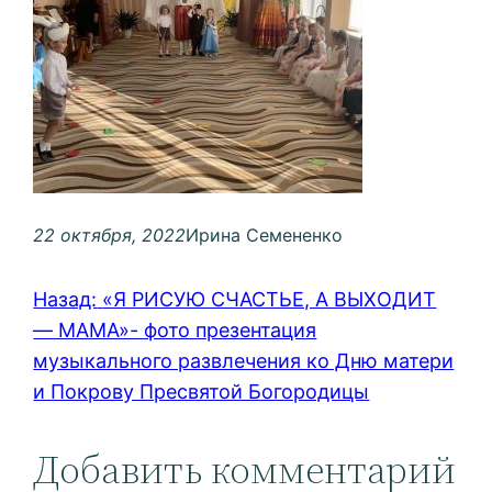
22 октября, 2022
Ирина Семененко
Назад:
«Я РИСУЮ СЧАСТЬЕ, А ВЫХОДИТ
— МАМА»- фото презентация
музыкального развлечения ко Дню матери
и Покрову Пресвятой Богородицы
Добавить комментарий