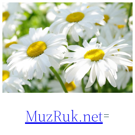
Перейти
к
содержимому
MuzRuk.net