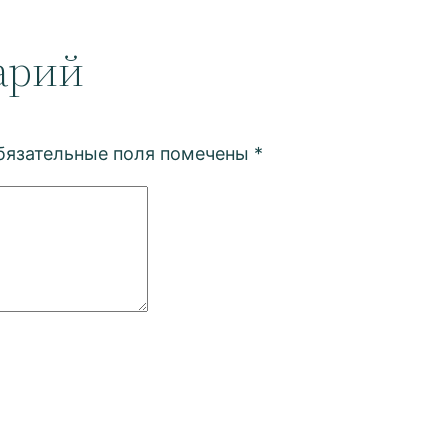
арий
бязательные поля помечены
*