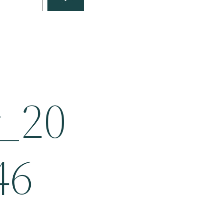
_20
46