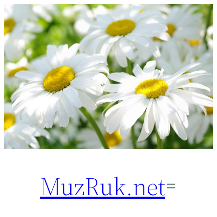
Перейти
к
содержимому
MuzRuk.net