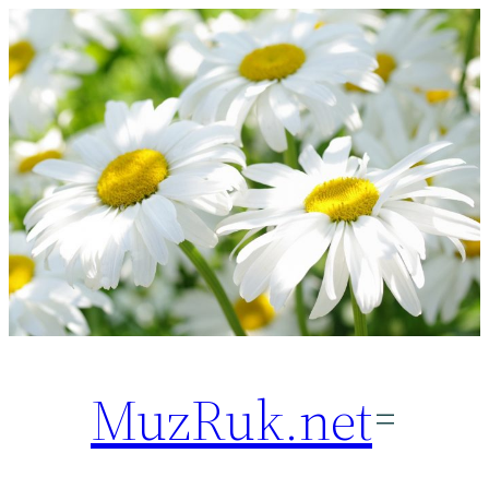
Перейти
к
содержимому
MuzRuk.net