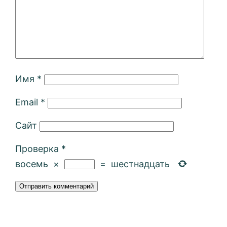
Имя
*
Email
*
Сайт
Проверка
*
восемь
×
=
шестнадцать