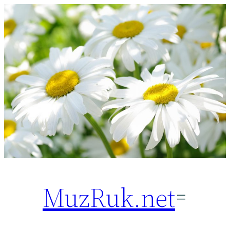
Перейти
к
содержимому
MuzRuk.net