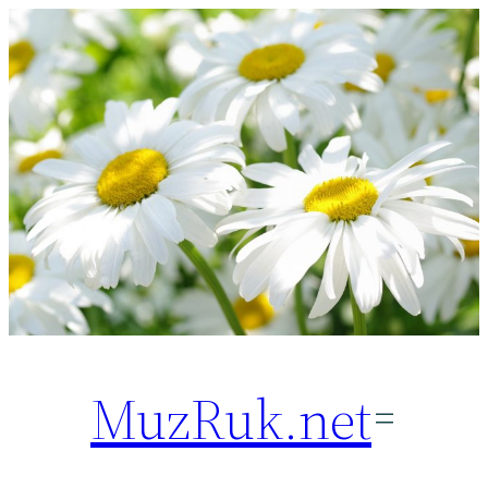
Перейти
к
содержимому
MuzRuk.net