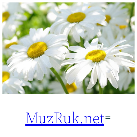
Перейти
к
содержимому
MuzRuk.net