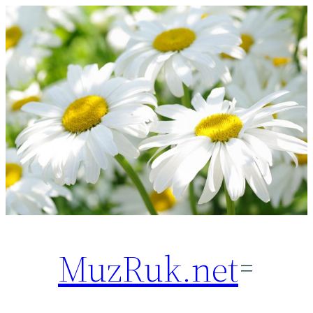
Перейти
к
содержимому
MuzRuk.net