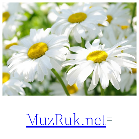
Перейти
к
содержимому
MuzRuk.net