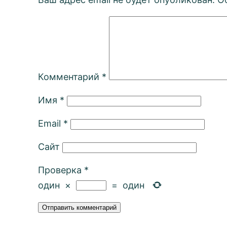
Комментарий
*
Имя
*
Email
*
Сайт
Проверка
*
один
×
=
один