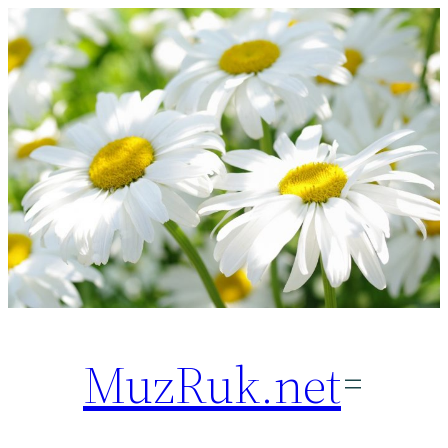
Перейти
к
содержимому
MuzRuk.net