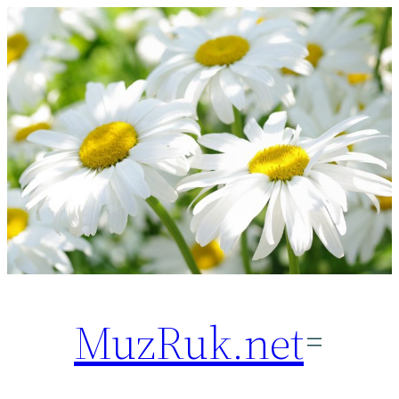
Перейти
к
содержимому
MuzRuk.net