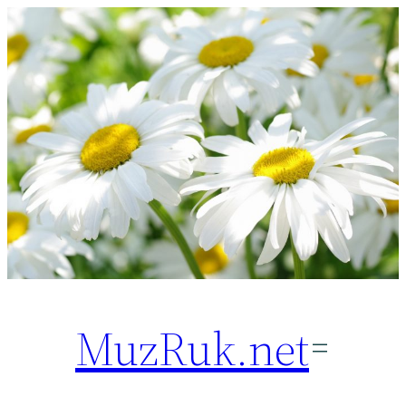
Перейти
к
содержимому
MuzRuk.net