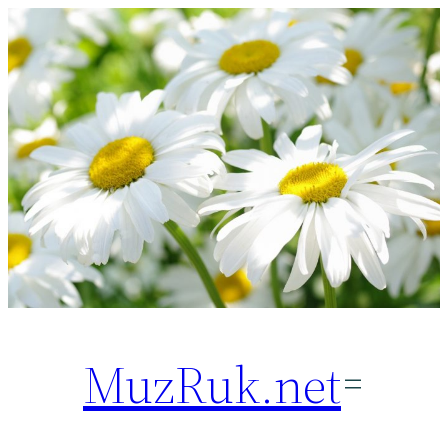
Перейти
к
содержимому
MuzRuk.net