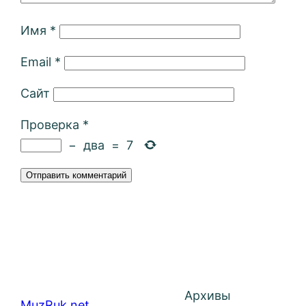
Имя
*
Email
*
Сайт
Проверка
*
−
два
=
7
Архивы
MuzRuk.net