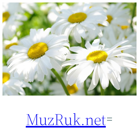
Перейти
к
содержимому
MuzRuk.net