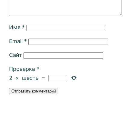
Имя
*
Email
*
Сайт
Проверка
*
2
×
шесть
=