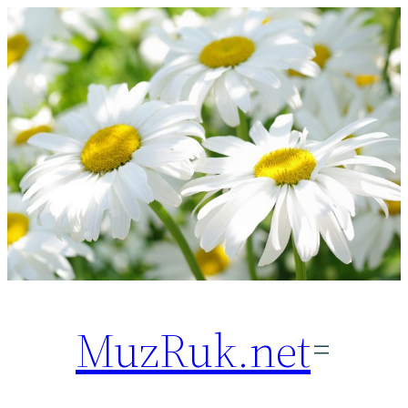
Перейти
к
содержимому
MuzRuk.net