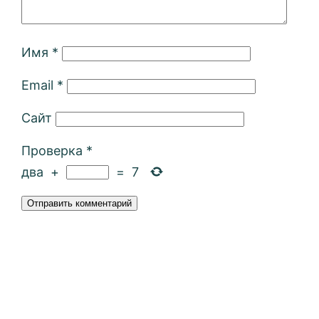
Имя
*
Email
*
Сайт
Проверка
*
два
+
=
7