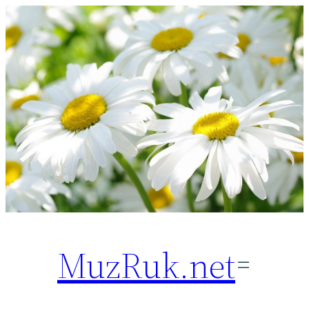
Перейти
к
содержимому
MuzRuk.net