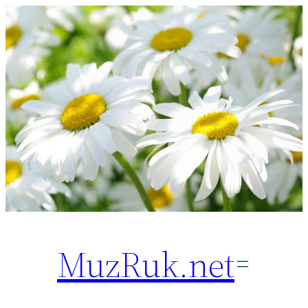
Перейти
к
содержимому
MuzRuk.net