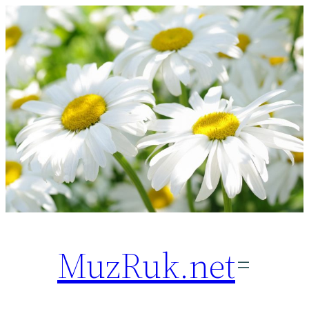
Перейти
к
содержимому
MuzRuk.net